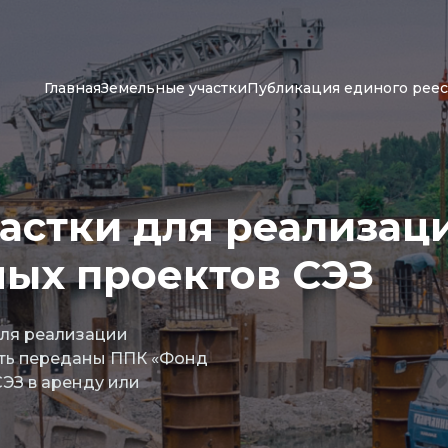
Главная
Земельные участки
Публикация единого реес
астки для реализац
ых проектов СЭЗ
для реализации
ыть переданы ППК «Фонд
ЭЗ в аренду или