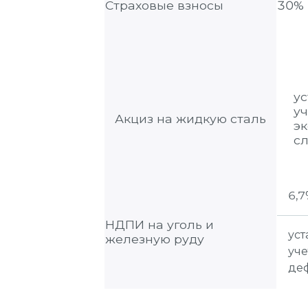
Страховые взносы
30%
ус
у
Акциз на жидкую сталь
эк
с
6,
НДПИ на уголь и
уст
железную руду
уч
де