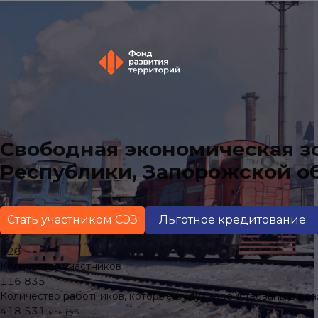
Свободная экономическая з
Республики, Запорожской об
Стать участником СЭЗ
Льготное кредитование
526
Количество участников
116 835
Количество работников, которые будут задействованы в ре
418 531
млн руб.